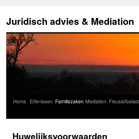
Ga
naar
Juridisch advies & Mediation
de
inhoud
Home
Erfenissen
Familiezaken
Mediation
Fiscaal/belast
Huwelijksvoorwaarden