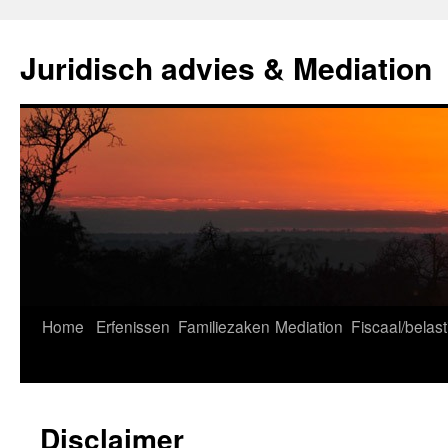
Ga
naar
Juridisch advies & Mediation
de
inhoud
Home
Erfenissen
Familiezaken
Mediation
Fiscaal/belast
Disclaimer