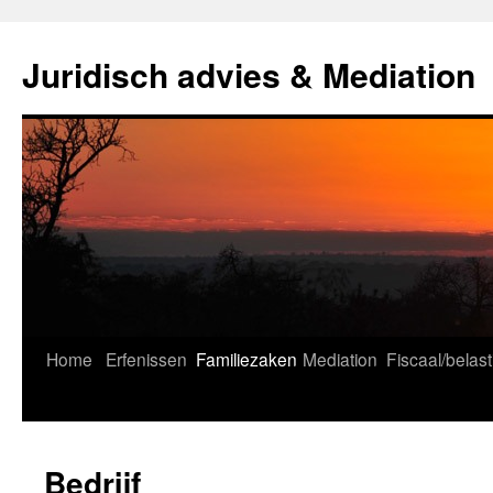
Ga
naar
Juridisch advies & Mediation
de
inhoud
Home
Erfenissen
Familiezaken
Mediation
Fiscaal/belast
Bedrijf